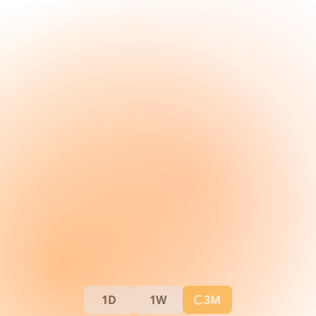
1D
1W
3M