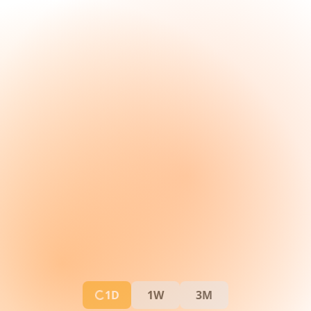
1D
1W
3M