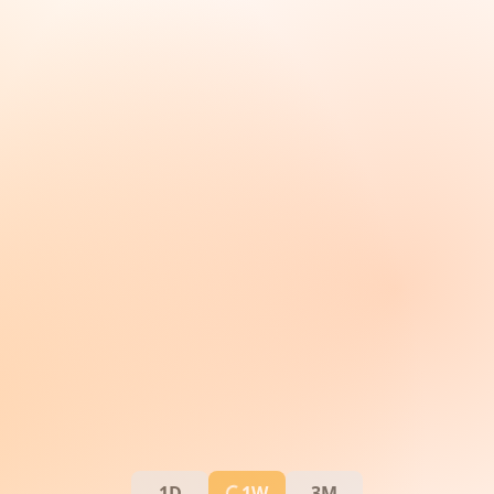
1D
1W
3M