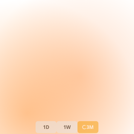
1D
1W
3M