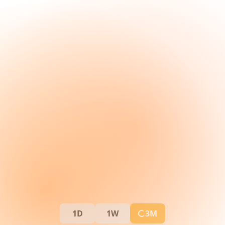
1D
1W
3M