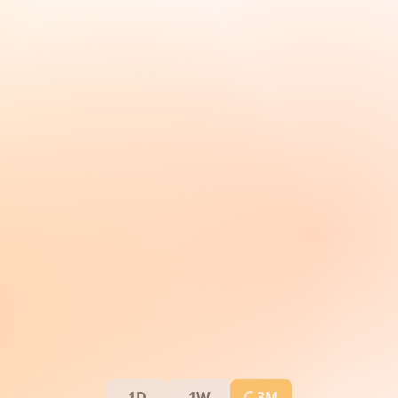
1D
1W
3M