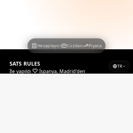
Hesaplayıcı
Cüzdan
Piyasa
SATS RULES
TR
İle yapıldı
İspanya, Madrid'den
Kurlarımızın neredeyse tamamı tarafından
desteklenmektedir
Yadio.io
Kurlarımızın bir kısmı tarafından
desteklenmektedir
Coindesk
© 2026 satsrules.com. Tüm hakları saklıdır.
X'te
@SATSRULES_