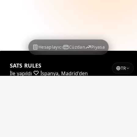
Hesaplayıcı
Cüzdan
Piyasa
SATS RULES
TR
İle yapıldı
İspanya, Madrid'den
Kurlarımızın neredeyse tamamı tarafından
desteklenmektedir
Yadio.io
Kurlarımızın bir kısmı tarafından
desteklenmektedir
Coindesk
© 2026 satsrules.com. Tüm hakları saklıdır.
X'te
@SATSRULES_