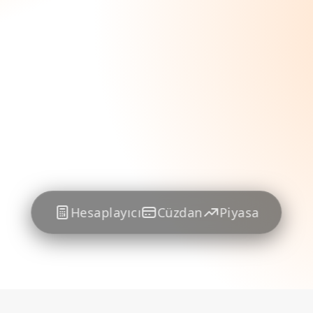
Hesaplayıcı
Cüzdan
Piyasa