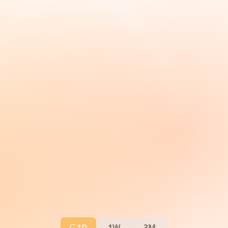
1D
1W
3M