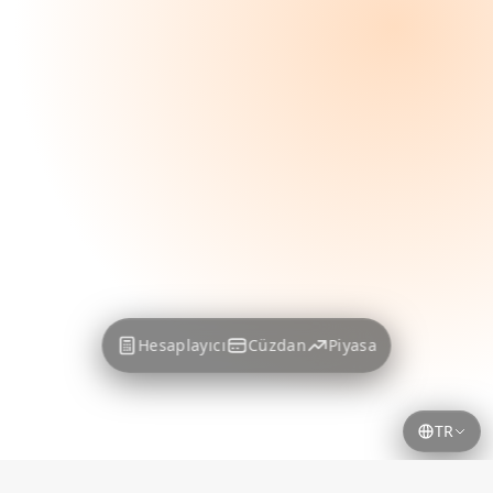
Hesaplayıcı
Cüzdan
Piyasa
TR