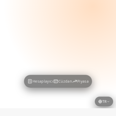
Hesaplayıcı
Cüzdan
Piyasa
TR