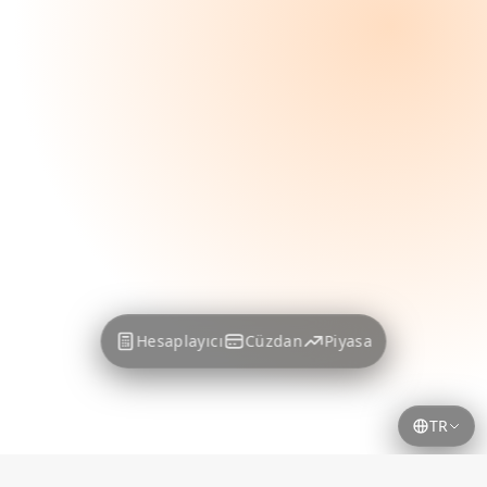
Hesaplayıcı
Cüzdan
Piyasa
TR