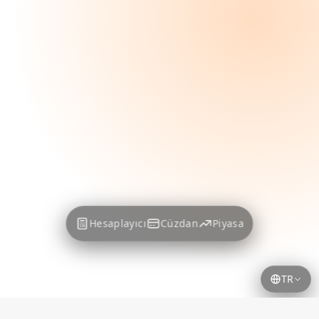
Hesaplayıcı
Cüzdan
Piyasa
TR