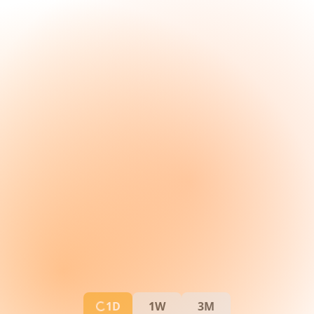
1D
1W
3M