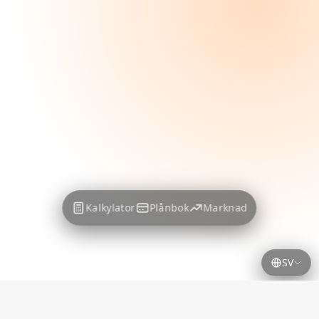
Kalkylator
Plånbok
Marknad
SV