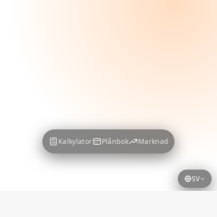
Kalkylator
Plånbok
Marknad
SV