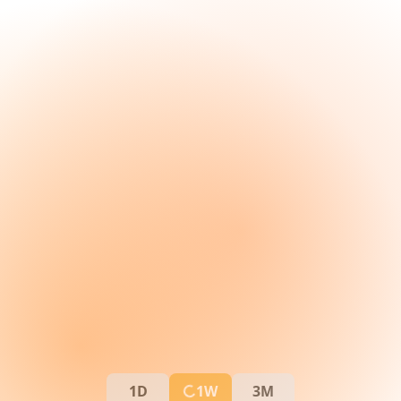
1D
1W
3M