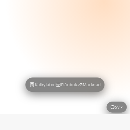
Kalkylator
Plånbok
Marknad
SV