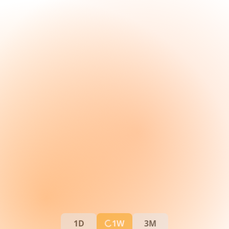
1D
1W
3M