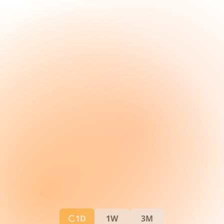
1D
1W
3M