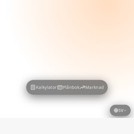
Kalkylator
Plånbok
Marknad
SV