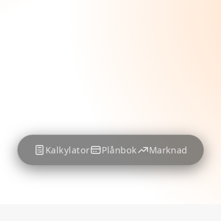
Kalkylator
Plånbok
Marknad