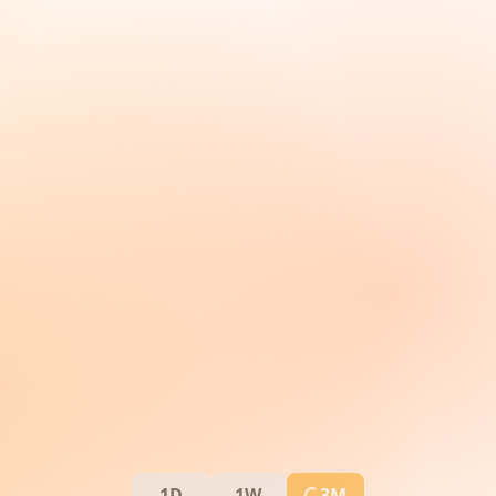
1D
1W
3M