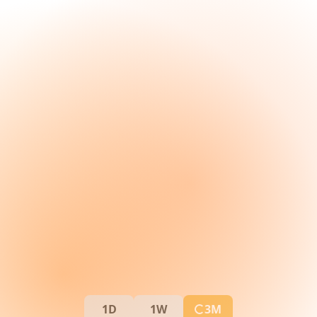
1D
1W
3M