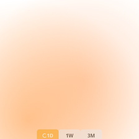
1D
1W
3M