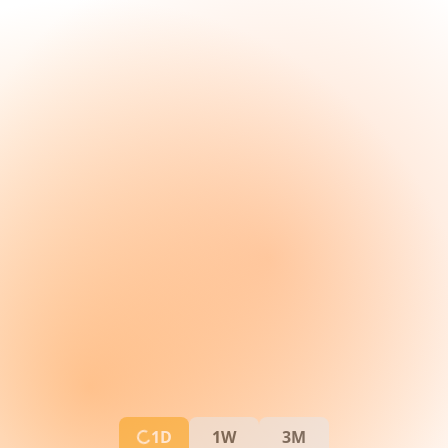
1D
1W
3M