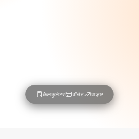
कैलकुलेटर
वॉलेट
बाज़ार