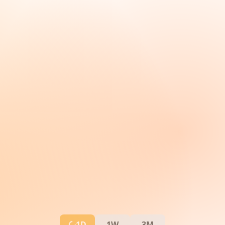
1D
1W
3M