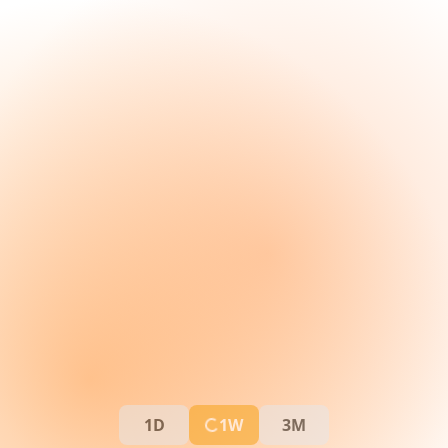
1D
1W
3M