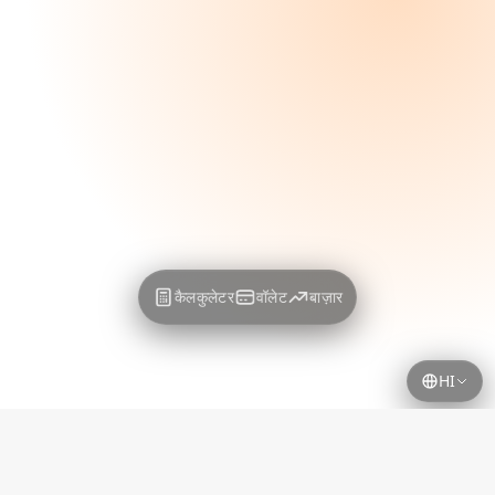
कैलकुलेटर
वॉलेट
बाज़ार
HI