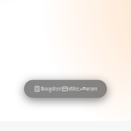
कैलकुलेटर
वॉलेट
बाज़ार