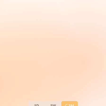
1D
1W
3M