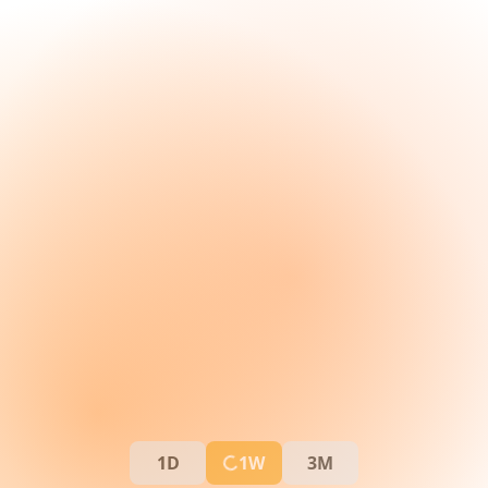
1D
1W
3M