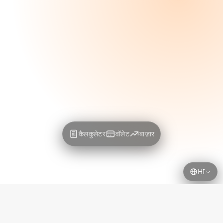
कैलकुलेटर
वॉलेट
बाज़ार
HI