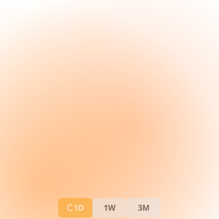
1D
1W
3M