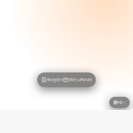
कैलकुलेटर
वॉलेट
बाज़ार
HI