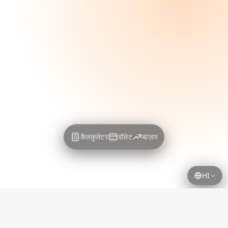
कैलकुलेटर
वॉलेट
बाज़ार
HI