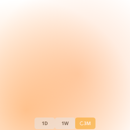
1D
1W
3M