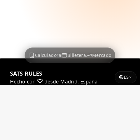
Calculadora
Billetera
Mercado
SATS RULES
ES
Hecho con
desde Madrid, España
Casi todas nuestras tasas están impulsadas por
Yadio.io
Algunas de nuestras tasas están impulsadas por
Coindesk
© 2026 satsrules.com. Todos los derechos
reservados.