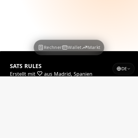
Rechner
Wallet
Markt
SATS RULES
DE
Erstellt mit
aus Madrid, Spanien
Fast alle unsere Kurse werden unterstützt von
Yadio.io
Einige unserer Kurse werden unterstützt von
Coindesk
© 2026 satsrules.com. Alle Rechte vorbehalten.
Auf X
@SATSRULES_