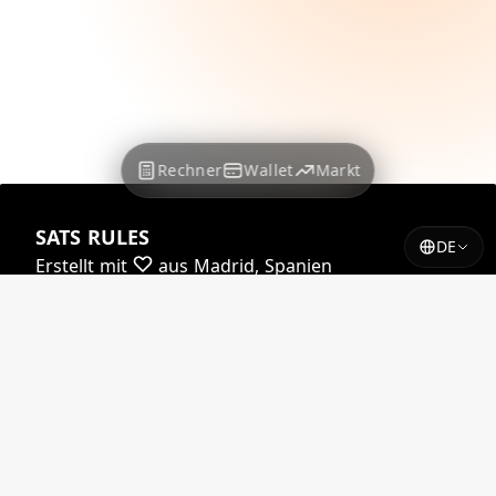
Rechner
Wallet
Markt
SATS RULES
DE
Erstellt mit
aus Madrid, Spanien
Fast alle unsere Kurse werden unterstützt von
Yadio.io
Einige unserer Kurse werden unterstützt von
Coindesk
© 2026 satsrules.com. Alle Rechte vorbehalten.
Auf X
@SATSRULES_