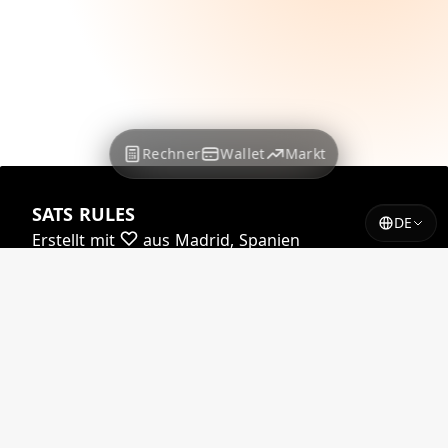
Rechner
Wallet
Markt
SATS RULES
DE
Erstellt mit
aus Madrid, Spanien
Fast alle unsere Kurse werden unterstützt von
Yadio.io
Einige unserer Kurse werden unterstützt von
Coindesk
© 2026 satsrules.com. Alle Rechte vorbehalten.
Auf X
@SATSRULES_